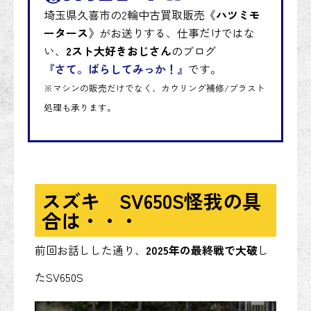
埼玉県久喜市の2輪中古買取販売《
ハツミモ
ータース
》がお送りする、仕事だけではな
い、
2スト大好きおじさん
のブログ
『さて。ばらしてみっか！』
です。
※マシンの販売だけでなく、カウリング補修/ブラスト
処理も承ります。
スズキ SV650S怪我の具
合は・・・
前回お話しした通り、
2025年の最終戦で大破
し
たSV650S