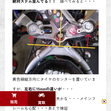
絶対ステム歪んでる！！
調べてみると・・・
黄色線縦方向にタイヤのセンターを置いていま
すが、
左右に15mmの違いが
・・・
これベアリングとか大丈夫かな・・・メインフ
販売
買取
レームも心配・・・あとで検証