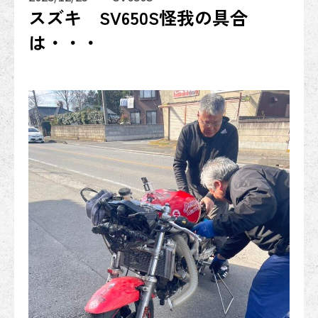
スズキ SV650S怪我の具合
は・・・